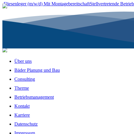
Fliesenleger (m/w/d) Mit Montagebereitschaft
Stellvertretende Betrie
Über uns
Bäder Planung und Bau
Consulting
Therme
Betriebsmanagement
Kontakt
Karriere
Datenschutz
Impressum