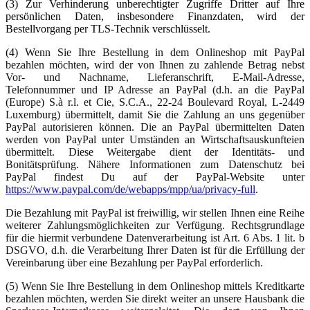
(3) Zur Verhinderung unberechtigter Zugriffe Dritter auf Ihre
persönlichen Daten, insbesondere Finanzdaten, wird der
Bestellvorgang per TLS-Technik verschlüsselt.
(4)
Wenn Sie Ihre Bestellung in dem Onlineshop mit PayPal
bezahlen möchten, wird der von Ihnen zu zahlende Betrag nebst
Vor- und Nachname, Lieferanschrift, E-Mail-Adresse,
Telefonnummer und IP Adresse an PayPal (d.h. an die PayPal
(Europe) S.à r.l. et Cie, S.C.A., 22-24 Boulevard Royal, L-2449
Luxemburg) übermittelt, damit Sie die Zahlung an uns gegenüber
PayPal autorisieren können. Die an PayPal übermittelten Daten
werden von PayPal unter Umständen an Wirtschaftsauskunfteien
übermittelt. Diese Weitergabe dient der Identitäts- und
Bonitätsprüfung. Nähere Informationen zum Datenschutz bei
PayPal findest Du auf der PayPal-Website unter
https://www.paypal.com/de/webapps/mpp/ua/privacy-full
.
Die Bezahlung mit PayPal ist freiwillig, wir stellen Ihnen eine Reihe
weiterer Zahlungsmöglichkeiten zur Verfügung. Rechtsgrundlage
für die hiermit verbundene Datenverarbeitung ist Art. 6 Abs. 1 lit. b
DSGVO, d.h. die Verarbeitung Ihrer Daten ist für die Erfüllung der
Vereinbarung über eine Bezahlung per PayPal erforderlich.
(5) Wenn Sie Ihre Bestellung in dem Onlineshop mittels Kreditkarte
bezahlen möchten, werden Sie direkt weiter an unsere Hausbank die