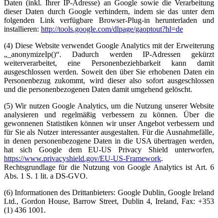
Daten (inkl. Ihrer IP-Adresse) an Google sowie die Verarbeitung
dieser Daten durch Google verhindern, indem sie das unter dem
folgenden Link verfügbare Browser-Plug-in herunterladen und
installieren:
http://tools.google.com/dlpage/gaoptout?hl=de
(4) Diese Website verwendet Google Analytics mit der Erweiterung
„_anonymizeIp()“. Dadurch werden IP-Adressen gekürzt
weiterverarbeitet, eine Personenbeziehbarkeit kann damit
ausgeschlossen werden. Soweit den über Sie erhobenen Daten ein
Personenbezug zukommt, wird dieser also sofort ausgeschlossen
und die personenbezogenen Daten damit umgehend gelöscht.
(5) Wir nutzen Google Analytics, um die Nutzung unserer Website
analysieren und regelmäßig verbessern zu können. Über die
gewonnenen Statistiken können wir unser Angebot verbessern und
für Sie als Nutzer interessanter ausgestalten. Für die Ausnahmefälle,
in denen personenbezogene Daten in die USA übertragen werden,
hat sich Google dem EU-US Privacy Shield unterworfen,
https://www.privacyshield.gov/EU-US-Framework
.
Rechtsgrundlage für die Nutzung von Google Analytics ist Art. 6
Abs. 1 S. 1 lit. a DS-GVO.
(6) Informationen des Drittanbieters: Google Dublin, Google Ireland
Ltd., Gordon House, Barrow Street, Dublin 4, Ireland, Fax: +353
(1) 436 1001.