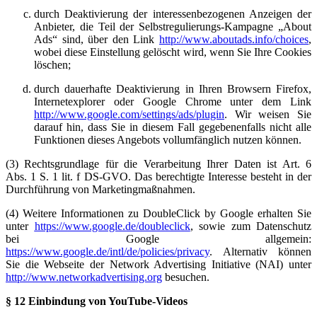
durch Deaktivierung der interessenbezogenen Anzeigen der
Anbieter, die Teil der Selbstregulierungs-Kampagne „About
Ads“ sind, über den Link
http://www.aboutads.info/choices
,
wobei diese Einstellung gelöscht wird, wenn Sie Ihre Cookies
löschen;
durch dauerhafte Deaktivierung in Ihren Browsern Firefox,
Internetexplorer oder Google Chrome unter dem Link
http://www.google.com/settings/ads/plugin
. Wir weisen Sie
darauf hin, dass Sie in diesem Fall gegebenenfalls nicht alle
Funktionen dieses Angebots vollumfänglich nutzen können.
(3) Rechtsgrundlage für die Verarbeitung Ihrer Daten ist Art. 6
Abs. 1 S. 1 lit. f DS-GVO. Das berechtigte Interesse besteht in der
Durchführung von Marketingmaßnahmen.
(4) Weitere Informationen zu DoubleClick by Google erhalten Sie
unter
https://www.google.de/doubleclick
, sowie zum Datenschutz
bei Google allgemein:
https://www.google.de/intl/de/policies/privacy
. Alternativ können
Sie die Webseite der Network Advertising Initiative (NAI) unter
http://www.networkadvertising.org
besuchen.
§ 12 Einbindung von YouTube-Videos